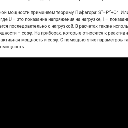
2
2
2
лной мощности применяем теорему Пифагора: S
=P
+Q
. И
 где U – это показание напряжения на нагрузке, I — показа
тся последовательно с нагрузкой. В расчетах также исполь
ности – cosφ. На приборах, которые относятся к реактивн
 активная мощность и cosφ. С помощью этих параметров 
ю мощность.