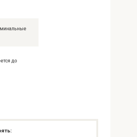
номинальные
еется до
рять: