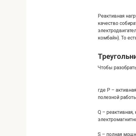
Реактивная наг
качество собира
электродвигател
комбайн). То ес
Треугольн
Чтобы разобрать
где Р – активна
полезной работы
Q – реактивная,
электромагнитно
S – полная мощн