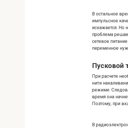
В остальное вре
импульсное каче
искажается. Но 
проблема решает
сетевое питание
переменное нуж
Пусковой 
При расчете нео
нити накаливани
режиме. Следова
время она начне
Поэтому, при вк
В радиоэлектрон