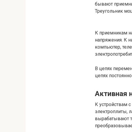
бывают приемник
Треугольник мощ
К приемникам на
напряжения. К н
компьютер, теле
электропотребит
В цепях перемен
цепях постоянно
Активная 
К устройствам с
электроплиты, л
вырабатывают те
преобразовывает