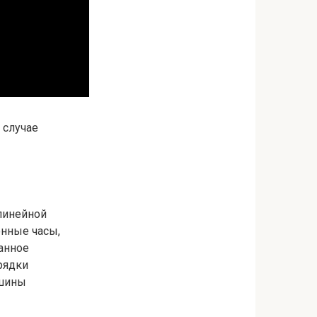
 случае
елинейной
онные часы,
анное
рядки
ршины