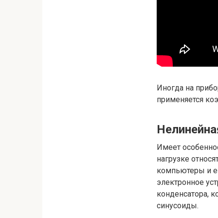
Иногда на прибо
применяется коэ
Нелинейна
Имеет особеннос
нагрузке относя
компьютеры и ег
электронное уст
конденсатора, к
синусоиды.