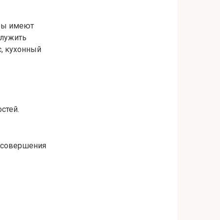
тры имеют
служить
с, кухонный
стей.
я совершения