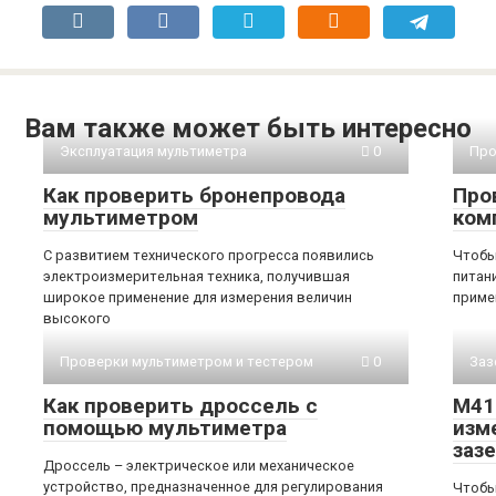
Вам также может быть интересно
Эксплуатация мультиметра
0
Про
Как проверить бронепровода
Про
мультиметром
ком
С развитием технического прогресса появились
Чтобы
электроизмерительная техника, получившая
питан
широкое применение для измерения величин
приме
высокого
Проверки мультиметром и тестером
0
Заз
Как проверить дроссель с
М41
помощью мультиметра
изм
заз
Дроссель – электрическое или механическое
устройство, предназначенное для регулирования
Чтобы