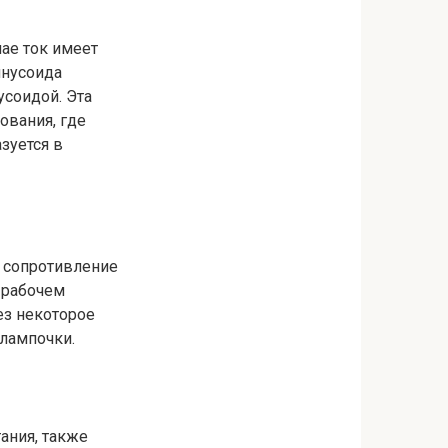
чае ток имеет
инусоида
усоидой. Эта
ования, где
зуется в
, сопротивление
 рабочем
ез некоторое
 лампочки.
ания, также