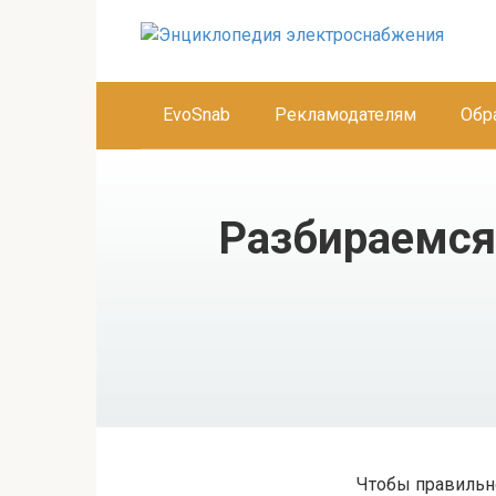
Перейти
к
контенту
EvoSnab
Рекламодателям
Обр
Разбираемся
Чтобы правильно