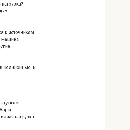
 нагрузка?
дку.
ся к источникам
я машина,
ругие
и нелинейные. В
ы (утюги,
иборы
тивная нагрузка