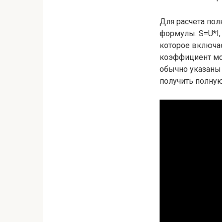
Для расчета по
формулы: S=U*I,
которое включае
коэффициент мощ
обычно указаны
получить полну