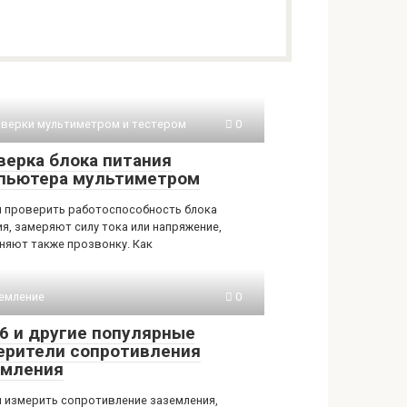
верки мультиметром и тестером
0
верка блока питания
пьютера мультиметром
 проверить работоспособность блока
ия, замеряют силу тока или напряжение,
няют также прозвонку. Как
емление
0
6 и другие популярные
ерители сопротивления
емления
 измерить сопротивление заземления,