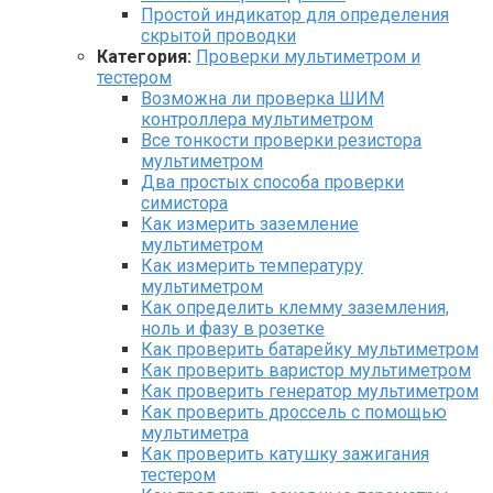
Простой индикатор для определения
скрытой проводки
Категория:
Проверки мультиметром и
тестером
Возможна ли проверка ШИМ
контроллера мультиметром
Все тонкости проверки резистора
мультиметром
Два простых способа проверки
симистора
Как измерить заземление
мультиметром
Как измерить температуру
мультиметром
Как определить клемму заземления,
ноль и фазу в розетке
Как проверить батарейку мультиметром
Как проверить варистор мультиметром
Как проверить генератор мультиметром
Как проверить дроссель с помощью
мультиметра
Как проверить катушку зажигания
тестером