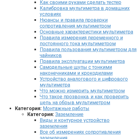
Как своими руками сделать тестер
Калибровка мультиметра в домашних
условиях
Нюансы и правила проверки
сопротивления мультиметром
Основные характеристики мультиметра
Правила измерения переменного и
постоянного тока мультиметром
Правила пользования мультиметром для
чайников
Правила эксплуатации мультиметра
Самодельные щупы с тонкими
наконечниками и крокодилами
Устройство аналогового и цифрового
мультиметра
Что можно измерить мультиметром
Что такое прозвонка, и как проверить
цепь на обрыв мультиметром
Категория:
Монтажные работы
Категория:
Заземление
Виды и контурное устройство
заземления
Все об измерениях сопротивления
заземления