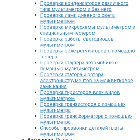
Проверка конденсаторов различного
типа мультиметром и без него
Проверка ламп дневного света
мультиметром
Проверка микросхемы мультиметром и
специальным тестером
Проверка работы светодиодов
мультиметром
Проверка реле регуляторов с помощью
тестера
Проверка стартера автомобиля с
помощью мультиметром
Проверка статора и ротора
электроинструментов на межвитковое
замыкание
Проверка тиристоров всех видов
мультиметром
Проверка транзисторов с помощью
мультиметра
Проверка трансформатора с помощью
мультиметра
Способы прозвонки деталей платы
мультиметром
Категория:
Ручные