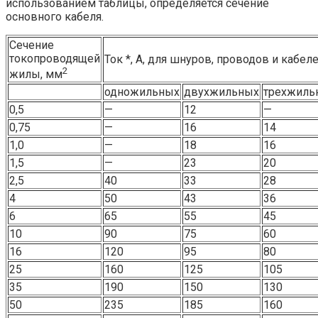
использованием таблицы, определяется сечение
основного кабеля.
Сечение
токопроводящей
Ток *, А, для шнуров, проводов и кабел
2
жилы, мм
одножильных
двухжильных
трехжиль
0,5
—
12
—
0,75
—
16
14
1,0
—
18
16
1,5
—
23
20
2,5
40
33
28
4
50
43
36
6
65
55
45
10
90
75
60
16
120
95
80
25
160
125
105
35
190
150
130
50
235
185
160