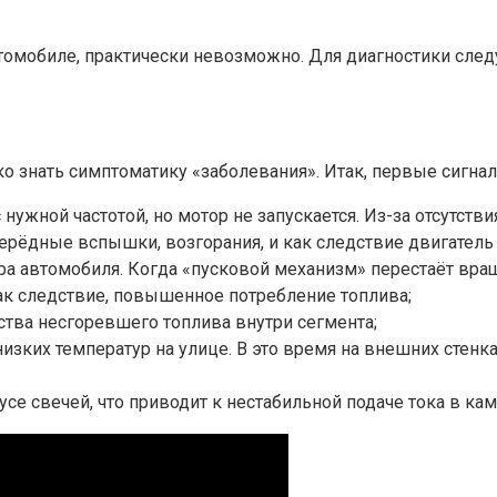
томобиле, практически невозможно. Для диагностики следу
ко знать симптоматику «заболевания». Итак, первые сигна
 нужной частотой, но мотор не запускается. Из-за отсутст
рёдные вспышки, возгорания, и как следствие двигатель р
ра автомобиля. Когда «пусковой механизм» перестаёт враща
ак следствие, повышенное потребление топлива;
ства несгоревшего топлива внутри сегмента;
изких температур на улице. В это время на внешних стенка
 свечей, что приводит к нестабильной подаче тока в кам