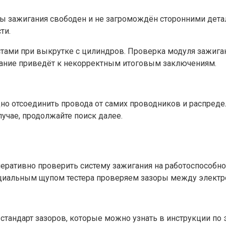
мы зажигания свободен и не загромождён сторонними дета
ти.
естами при выкрутке с цилиндров. Проверка модуля зажиг
ание приведёт к некорректным итоговым заключениям.
но отсоединить провода от самих проводников и распредел
лучае, продолжайте поиск далее.
перативно проверить систему зажигания на работоспособн
ециальным щупом тестера проверяем зазоры между электр
тандарт зазоров, которые можно узнать в инструкции по э