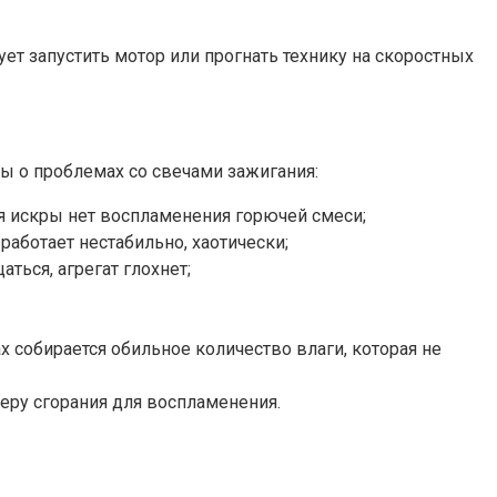
ет запустить мотор или прогнать технику на скоростных
лы о проблемах со свечами зажигания:
вия искры нет воспламенения горючей смеси;
аботает нестабильно, хаотически;
ться, агрегат глохнет;
х собирается обильное количество влаги, которая не
еру сгорания для воспламенения.