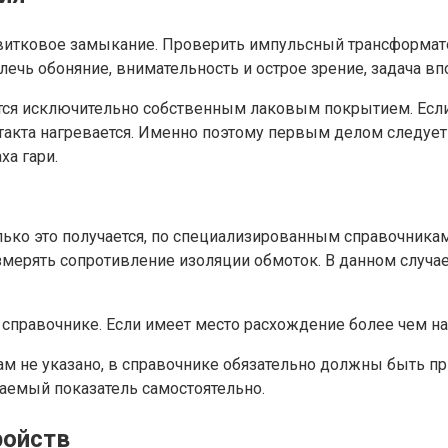
витковое замыкание. Проверить импульсный трансформато
лечь обоняние, внимательность и острое зрение, задача в
тся исключительно собственным лаковым покрытием. Если
онтакта нагревается. Именно поэтому первым делом следуе
ха гари.
лько это получается, по специализированным справочника
мерять сопротивление изоляции обмоток. В данном случа
справочнике. Если имеет место расхождение более чем на 
м не указано, в справочнике обязательно должны быть пр
аемый показатель самостоятельно.
ройств