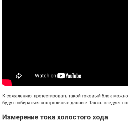
К сожалению, протестировать такой токовый блок можно т
будут собираться контрольные данные. Также следует пом
Измерение тока холостого хода