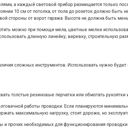
ями, а каждый световой прибор размещается только пос
янии 10 см от потолка, от пола до розеток должно быть н
ой стороны от ворот гаража. Высота не должна быть мень
чертить можно при помощи мела, цветные мелки использоват
пользовать длинную линейку, веревку, строительную разм
аличия сложных инструментов. Использовать нужно будет п
вать толстые резиновые перчатки или обмотать рукоятки 
долговечной работы проводки. Если планируются минимал
жать максимальную нагрузку, стоит дороже, но эксплуати
фры и прочих необходимых для функционирования проводки