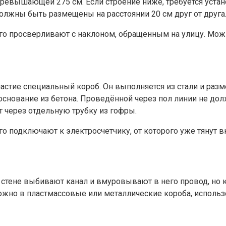
ревышающей 275 см. Если строение ниже, требуется устан
должны быть размещены на расстоянии 20 см друг от друга
, его просверливают с наклоном, обращенным на улицу. М
астие специальный короб. Он выполняется из стали и разм
основание из бетона. Проведённой через пол линии не дол
 через отдельную трубку из гофры.
го подключают к электросчетчику, от которого уже тянут 
в стене выбивают канал и вмуровывают в него провод, н
можно в пластмассовые или металлические короба, использ